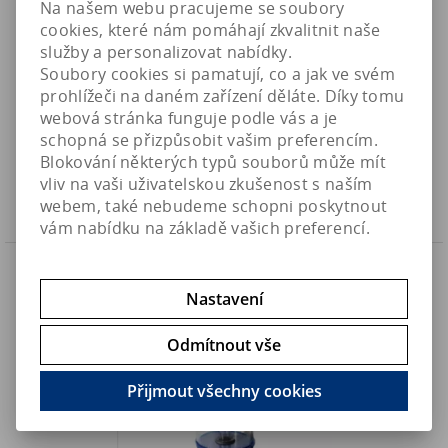
Na našem webu pracujeme se soubory
cookies, které nám pomáhají zkvalitnit naše
služby a personalizovat nabídky.
Soubory cookies si pamatují, co a jak ve svém
BashSea Pellet Master PM1 - bio peletový reaktor
prohlížeči na daném zařízení děláte. Díky tomu
webová stránka funguje podle vás a je
3 592,50 Kč
Art:
PM1
4 790 Kč
schopná se přizpůsobit vašim preferencím.
Skladem
2 969,10 Kč (bez DPH)
Blokování některých typů souborů může mít
vliv na vaši uživatelskou zkušenost s naším
Koupit
webem, také nebudeme schopni poskytnout
vám nabídku na základě vašich preferencí.
Akce
Sleva
25 %
Náš TIP
Nastavení
Odmítnout vše
Přijmout všechny cookies