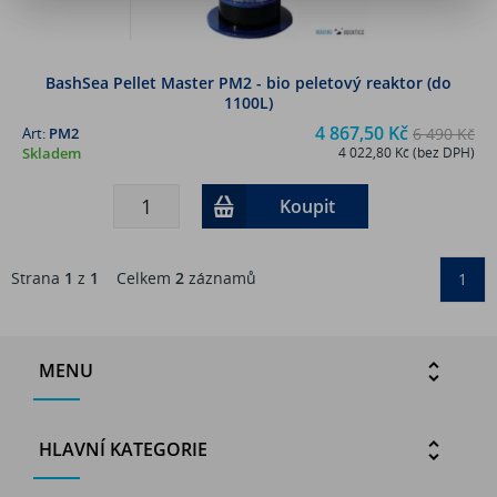
BashSea Pellet Master PM2 - bio peletový reaktor (do
1100L)
4 867,50 Kč
Art:
PM2
6 490 Kč
Skladem
4 022,80 Kč (bez DPH)
Koupit
Strana
1
z
1
Celkem
2
záznamů
1
MENU
HLAVNÍ KATEGORIE