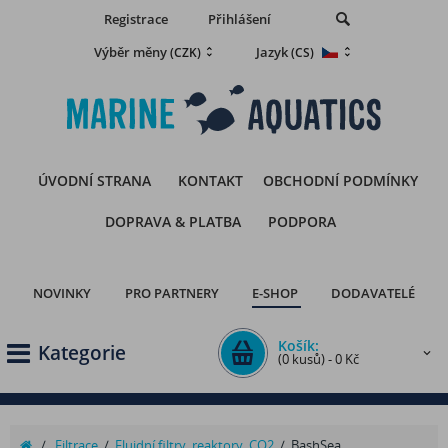
Registrace
Přihlášení
Výběr měny
Jazyk
(CZK)
(CS)
ÚVODNÍ STRANA
KONTAKT
OBCHODNÍ PODMÍNKY
DOPRAVA & PLATBA
PODPORA
NOVINKY
PRO PARTNERY
E-SHOP
DODAVATELÉ
Košík:
Kategorie
(0 kusů) - 0 Kč
/
Filtrace
/
Fluidní filtry, reaktory, CO2
/
BashSea