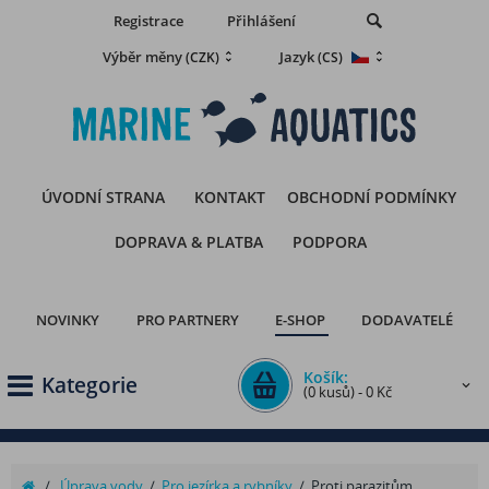
Registrace
Přihlášení
Výběr měny
Jazyk
(CZK)
(CS)
ÚVODNÍ STRANA
KONTAKT
OBCHODNÍ PODMÍNKY
DOPRAVA & PLATBA
PODPORA
NOVINKY
PRO PARTNERY
E-SHOP
DODAVATELÉ
Košík:
Kategorie
(0 kusů) - 0 Kč
/
Úprava vody
/
Pro jezírka a rybníky
/
Proti parazitům