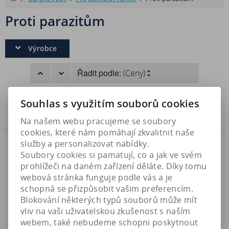
Proti parazitům
Výrobce
Řadit podle:
(Ceny)
Strana
1
z
1
Celkem
1
záznamů
Souhlas s využitím souborů cookies
Produktů na stránku:
18
36
54
Na našem webu pracujeme se soubory
cookies, které nám pomáhají zkvalitnit naše
Novinka
služby a personalizovat nabídky.
Náš TIP
Soubory cookies si pamatují, co a jak ve svém
prohlížeči na daném zařízení děláte. Díky tomu
webová stránka funguje podle vás a je
schopná se přizpůsobit vašim preferencím.
Blokování některých typů souborů může mít
vliv na vaši uživatelskou zkušenost s naším
webem, také nebudeme schopni poskytnout