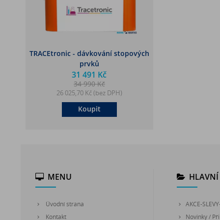
TRACEtronic - dávkování stopových
prvků
31 491 Kč
34 990 Kč
26 025,70 Kč (bez DPH)
Koupit
MENU
HLAVNÍ 
Úvodní strana
AKCE-SLEVY
Kontakt
Novinky / Při