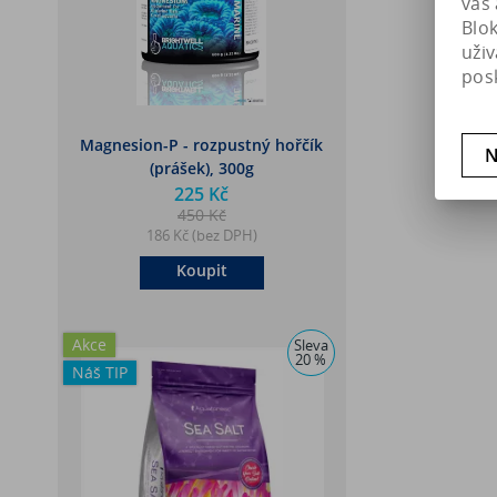
vás 
Blo
uži
pos
Magnesion-P - rozpustný hořčík
N
(prášek), 300g
225 Kč
450 Kč
186 Kč (bez DPH)
Koupit
Akce
Sleva
20 %
Náš TIP