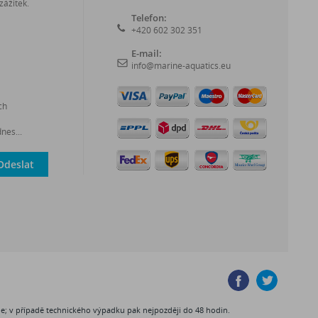
zážitek.
Telefon:
+420 602 302 351
E-mail:
info@marine-aquatics.eu
ch
nes...
Odeslat
ine; v případě technického výpadku pak nejpozději do 48 hodin.