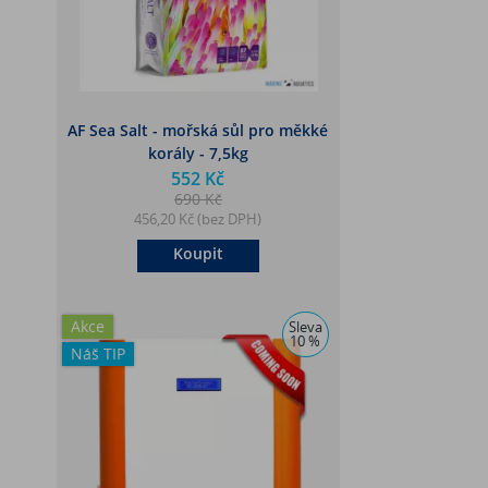
AF Sea Salt - mořská sůl pro měkké
korály - 7,5kg
552 Kč
690 Kč
456,20 Kč (bez DPH)
Koupit
Akce
Sleva
10 %
Náš TIP