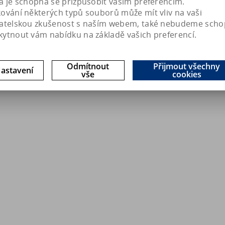
a je schopná se přizpůsobit vašim preferencím.
kování některých typů souborů může mít vliv na vaši
vatelskou zkušenost s naším webem, také nebudeme scho
kytnout vám nabídku na základě vašich preferencí.
Odmítnout
Přijmout všechny
astavení
vše
cookies