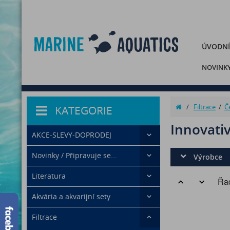
ÚVODNÍ
NOVINK
/
Filtrace
/
Č
KATEGORIE
Innovati
AKCE-SLEVY-DOPRODEJ
Novinky / Připravuje se...
Výrobce
Literatura
Řad
Akvária a akvarijní sety
Filtrace