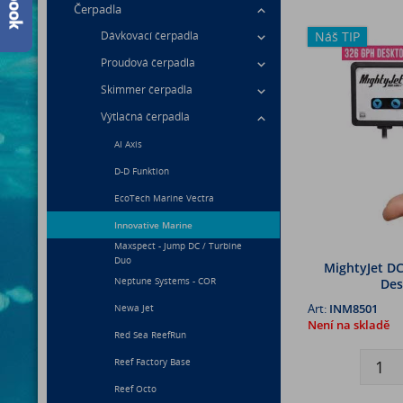
Čerpadla
Náš TIP
Dávkovací čerpadla
Proudová čerpadla
Skimmer čerpadla
Výtlačná čerpadla
AI Axis
D-D Funktion
EcoTech Marine Vectra
Innovative Marine
Maxspect - Jump DC / Turbine
Duo
MightyJet DC
Neptune Systems - COR
Des
Art:
INM8501
Newa Jet
Není na skladě
Red Sea ReefRun
Reef Factory Base
Reef Octo