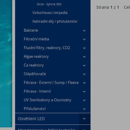
Sicce - Syncra SDC
Strana
1
z
1
Cel
Vzduchovací čerpadla
Náhradní díly / příslušenství
Bakterie
Filtrační média
Fluidní filtry, reaktory, CO2
Algae reaktory
Ca reaktory
Odpěňovače
Filtrace - Externí / Sump / Fleece
Filtrace - Interní
UV Sterilizátory a Ozonizéry
Příslušenství
Osvětlení LED