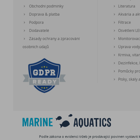
Obchodní podmínky
Literatura
Doprava & platba
Akvária a akv
Podpora
Filtrace
Dodavatelé
Osvětlení L
Zásady ochrany a zpracování
Monitorovací
osobních údajů
Úprava vody
Krmiva, vita
Dezinfekce, 
Pomůcky pro 
Písky, skály 
Podle zákona o evidenci tržeb je prodávající povinen vystavit