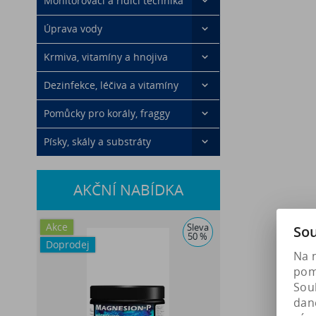
Monitorovací a řídící technika
Úprava vody
Krmiva, vitamíny a hnojiva
Dezinfekce, léčiva a vitamíny
Pomůcky pro korály, fraggy
Písky, skály a substráty
AKČNÍ NABÍDKA
Akce
Sleva
Sou
50 %
Doprodej
Na 
pomá
Soub
dan