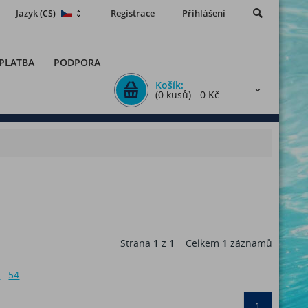
Jazyk
Registrace
Přihlášení
(CS)
 PLATBA
PODPORA
Košík:
(0 kusů) - 0 Kč
Strana
1
z
1
Celkem
1
záznamů
6
54
1