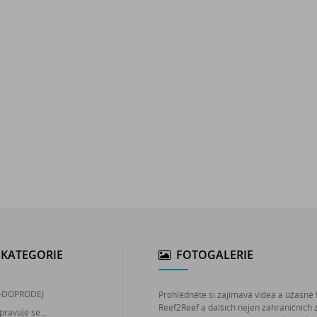
KATEGORIE
FOTOGALERIE
-DOPRODEJ
Prohlédněte si zajímavá videa a úžasné 
Reef2Reef a dalších nejen zahraničních 
pravuje se...