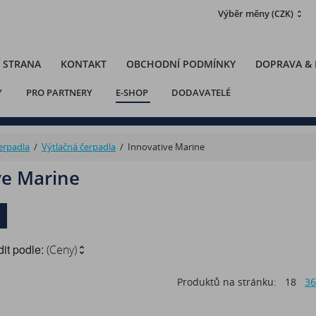
Výběr měny
(CZK)
 STRANA
KONTAKT
OBCHODNÍ PODMÍNKY
DOPRAVA &
Y
PRO PARTNERY
E-SHOP
DODAVATELÉ
erpadla
/
Výtlačná čerpadla
/
Innovative Marine
ve Marine
it podle:
(Ceny)
Produktů na stránku:
18
3