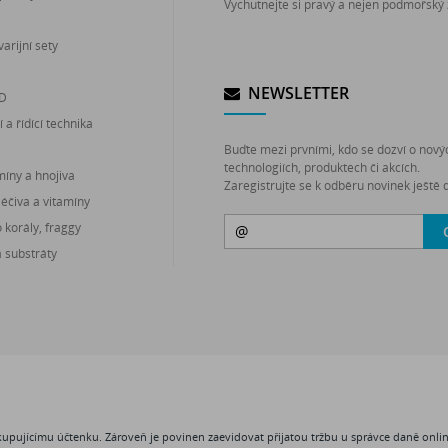
Vychutnejte si pravý a nejen podmořský 
arijní sety
NEWSLETTER
ED
 a řídící technika
Buďte mezi prvními, kdo se dozví o nový
technologiích, produktech či akcích.
míny a hnojiva
Zaregistrujte se k odběru novinek ještě d
léčiva a vitamíny
korály, fraggy
a substráty
 kupujícímu účtenku. Zároveň je povinen zaevidovat přijatou tržbu u správce daně onl