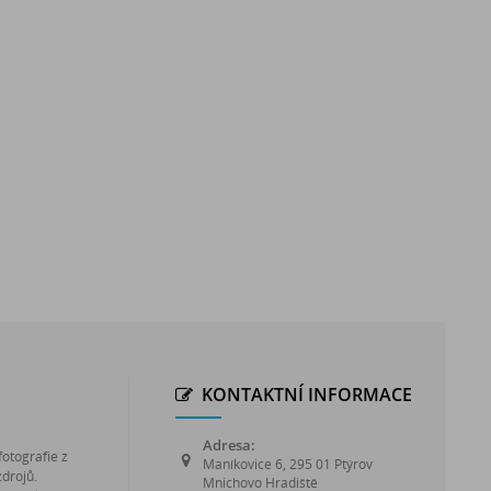
KONTAKTNÍ INFORMACE
Adresa:
fotografie z
Maníkovice 6, 295 01 Ptýrov
zdrojů.
Mnichovo Hradiště