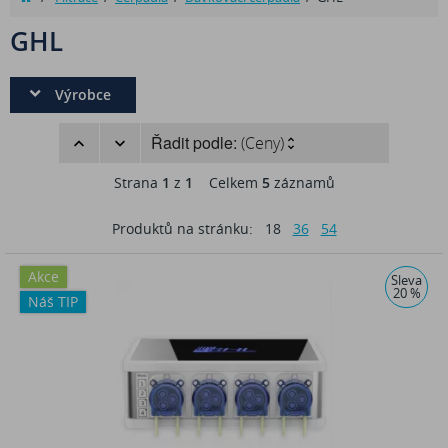
GHL
Výrobce
Řadit podle:
(Ceny)
Strana
1
z
1
Celkem
5
záznamů
Produktů na stránku:
18
36
54
Akce
Sleva
20 %
Náš TIP