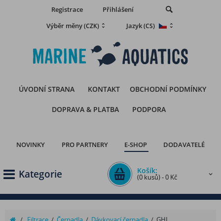
Registrace
Přihlášení
Výběr měny
Jazyk
(CZK)
(CS)
ÚVODNÍ STRANA
KONTAKT
OBCHODNÍ PODMÍNKY
DOPRAVA & PLATBA
PODPORA
NOVINKY
PRO PARTNERY
E-SHOP
DODAVATELÉ
Košík:
Kategorie
(0 kusů) - 0 Kč
/
Filtrace
/
Čerpadla
/
Dávkovací čerpadla
/
GHL