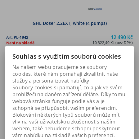
GHL Doser 2.2EXT, white (4 pumps)
12 490 Kč
Art:
PL-1942
Není na skladě
10 322,40 Kč (bez DPH)
Souhlas s využitím souborů cookies
Koupit
Na našem webu pracujeme se soubory
cookies, které nám pomáhají zkvalitnit naše
služby a personalizovat nabídky.
Soubory cookies si pamatují, co a jak ve svém
prohlížeči na daném zařízení děláte. Díky tomu
webová stránka funguje podle vás a je
schopná se přizpůsobit vašim preferencím.
Blokování některých typů souborů může mít
vliv na vaši uživatelskou zkušenost s naším
webem, také nebudeme schopni poskytnout
vám nabídku na základě vašich preferencí.