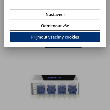
Nastavení
GHL Doser 2.2EXT, black (4 pumps)
Odmítnout vše
12 490 Kč
Art:
PL-1937
Není na skladě
10 322,40 Kč (bez DPH)
Přijmout všechny cookies
Koupit