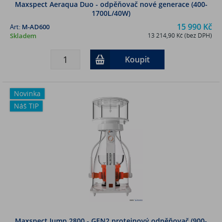
Maxspect Aeraqua Duo - odpěňovač nové generace (400-
1700L/40W)
15 990 Kč
Art:
M-AD600
Skladem
13 214,90 Kč (bez DPH)
Koupit
Novinka
Náš TIP
Maxspect Jump 2800 - GEN2 proteinový odpěňovač (900-