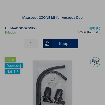
Maxspect OZONE kit for Aeraqua Duo
490 Kč
Art:
M-AD600OZONEkit
Skladem
405 Kč (bez DPH)
Koupit
Akce
Sleva
10 %
Doprodej
Náš TIP