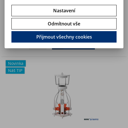
Nastavení
Maxspect Jump 2200 - GEN2 proteinový odpěňovač (260-
650L/15W)
Odmítnout vše
7 490 Kč
Art:
MJ-SK2200
Skladem
6 190,10 Kč (bez DPH)
Přijmout všechny cookies
Koupit
Novinka
Náš TIP