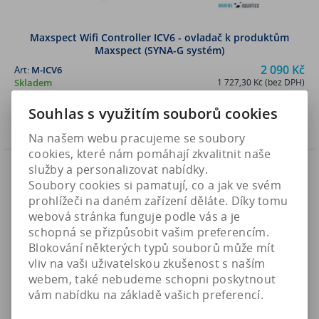
Maxspect Wifi Controller ICV6 - ovladač k produktům
Maxspect (SYNA-G systém)
2 090 Kč
Art:
M-ICV6
Skladem
1 727,30 Kč (bez DPH)
Souhlas s využitím souborů cookies
Koupit
Na našem webu pracujeme se soubory
cookies, které nám pomáhají zkvalitnit naše
Novinka
služby a personalizovat nabídky.
Náš TIP
Soubory cookies si pamatují, co a jak ve svém
prohlížeči na daném zařízení děláte. Díky tomu
webová stránka funguje podle vás a je
schopná se přizpůsobit vašim preferencím.
Blokování některých typů souborů může mít
vliv na vaši uživatelskou zkušenost s naším
webem, také nebudeme schopni poskytnout
vám nabídku na základě vašich preferencí.