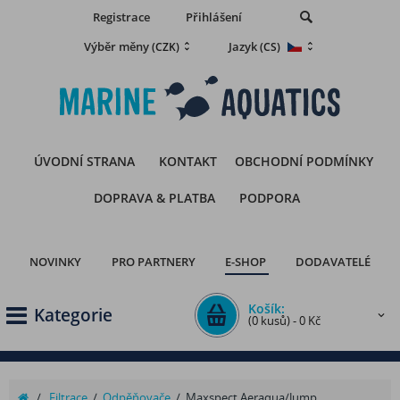
Registrace
Přihlášení
Výběr měny
Jazyk
(CZK)
(CS)
ÚVODNÍ STRANA
KONTAKT
OBCHODNÍ PODMÍNKY
DOPRAVA & PLATBA
PODPORA
NOVINKY
PRO PARTNERY
E-SHOP
DODAVATELÉ
Košík:
Kategorie
(0 kusů) - 0 Kč
/
Filtrace
/
Odpěňovače
/
Maxspect Aeraqua/Jump