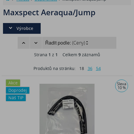
Maxspect Aeraqua/Jump
Výrobce
Řadit podle:
(Ceny)
Strana
1
z
1
Celkem
9
záznamů
Produktů na stránku:
18
36
54
Akce
Sleva
10 %
Doprodej
Náš TIP