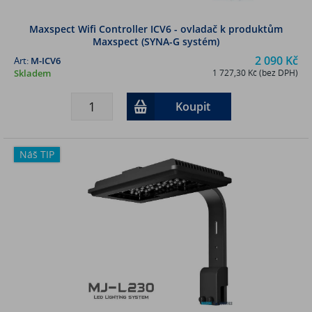
Maxspect Wifi Controller ICV6 - ovladač k produktům
Maxspect (SYNA-G systém)
2 090 Kč
Art:
M-ICV6
Skladem
1 727,30 Kč (bez DPH)
Koupit
Náš TIP