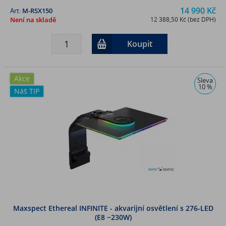
14 990 Kč
Art:
M-RSX150
Není na skladě
12 388,50 Kč (bez DPH)
Koupit
Akce
Sleva
10 %
Náš TIP
Maxspect Ethereal INFINITE - akvarijní osvětlení s 276-LED
(E8 ~230W)