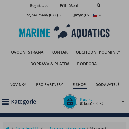
Registrace
Přihlášení
Výběr měny
Jazyk
(CZK)
(CS)
ÚVODNÍ STRANA
KONTAKT
OBCHODNÍ PODMÍNKY
DOPRAVA & PLATBA
PODPORA
NOVINKY
PRO PARTNERY
E-SHOP
DODAVATELÉ
Košík:
Kategorie
(0 kusů) - 0 Kč
/
Osvětlení LED
/
LED pro mořská akvária
/
Maxspect