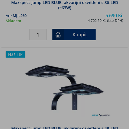
Maxspect Jump LED BLUE- akvarijní osvětlení s 36-LED
(~63W)
5 690 Kč
Art:
MJ-L260
Skladem
4 702,50 Kč (bez DPH)
Koupit
Náš TIP
Maxspect Jump LED BLUE- akvarijní osvětlení s 48-LED