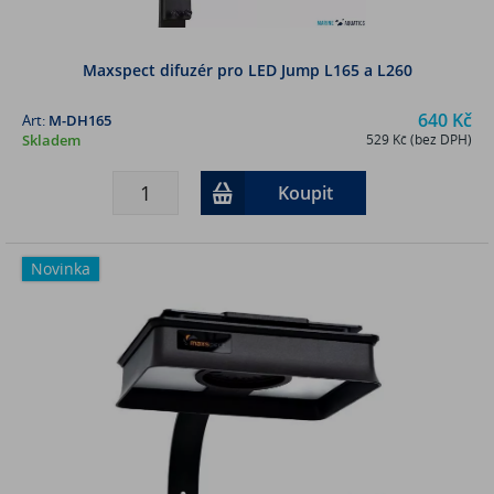
Maxspect difuzér pro LED Jump L165 a L260
640 Kč
Art:
M-DH165
Skladem
529 Kč (bez DPH)
Koupit
Novinka