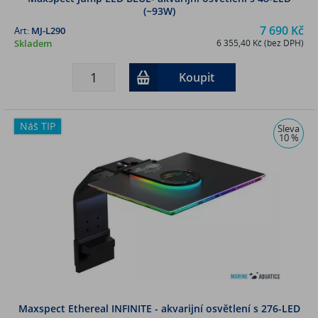
(~93W)
7 690 Kč
Art:
MJ-L290
Skladem
6 355,40 Kč (bez DPH)
Koupit
Náš TIP
Sleva
10 %
Maxspect Ethereal INFINITE - akvarijní osvětlení s 276-LED