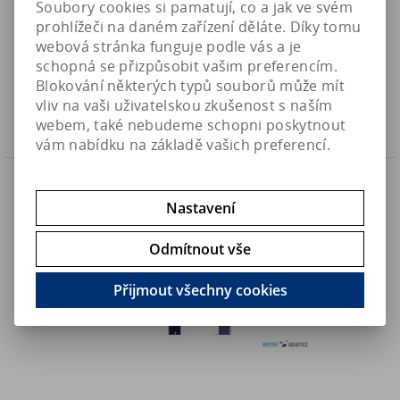
Soubory cookies si pamatují, co a jak ve svém
Maxspect Jump LED - akvarijní osvětlení s 42-LED (~65W)
prohlížeči na daném zařízení děláte. Díky tomu
webová stránka funguje podle vás a je
4 893 Kč
Art:
MJ-L165
6 990 Kč
schopná se přizpůsobit vašim preferencím.
Skladem
4 043,90 Kč (bez DPH)
Blokování některých typů souborů může mít
vliv na vaši uživatelskou zkušenost s naším
Koupit
webem, také nebudeme schopni poskytnout
vám nabídku na základě vašich preferencí.
Náš TIP
Nastavení
Odmítnout vše
Přijmout všechny cookies