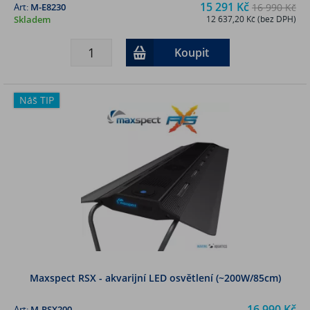
15 291 Kč
Art:
M-E8230
16 990 Kč
Skladem
12 637,20 Kč (bez DPH)
Koupit
Náš TIP
Maxspect RSX - akvarijní LED osvětlení (~200W/85cm)
16 990 Kč
Art:
M-RSX200