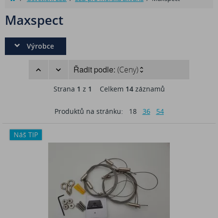
Maxspect
Výrobce
Řadit podle:
(Ceny)
Strana
1
z
1
Celkem
14
záznamů
Produktů na stránku:
18
36
54
Náš TIP