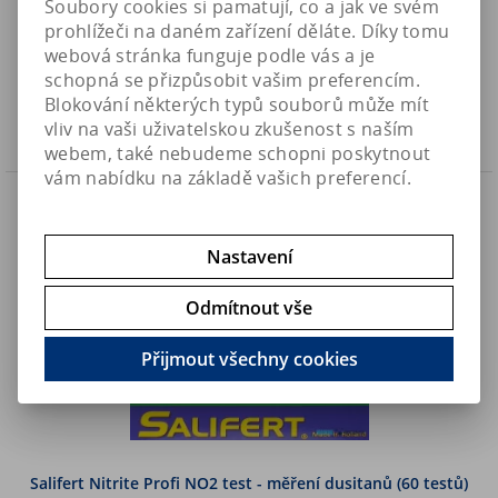
Soubory cookies si pamatují, co a jak ve svém
prohlížeči na daném zařízení děláte. Díky tomu
150 Kč
Art:
RF-PH7LIQUID
webová stránka funguje podle vás a je
Skladem
124 Kč (bez DPH)
schopná se přizpůsobit vašim preferencím.
Blokování některých typů souborů může mít
Koupit
vliv na vaši uživatelskou zkušenost s naším
webem, také nebudeme schopni poskytnout
vám nabídku na základě vašich preferencí.
Nastavení
Odmítnout vše
Přijmout všechny cookies
Salifert Nitrite Profi NO2 test - měření dusitanů (60 testů)