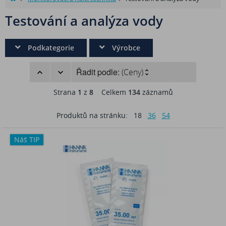
Testování a analýza vody
Podkategorie
Výrobce
Řadit podle:
(Ceny)
Strana
1
z
8
Celkem
134
záznamů
Produktů na stránku:
18
36
54
Náš TIP