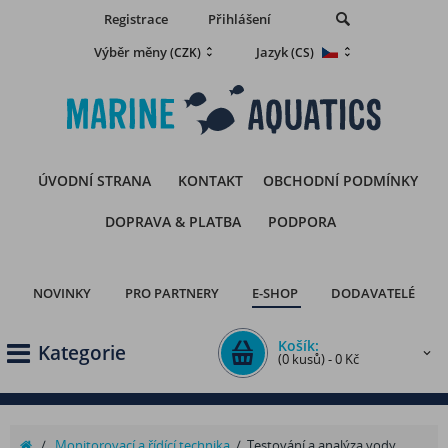
Registrace
Přihlášení
Výběr měny
Jazyk
(CZK)
(CS)
ÚVODNÍ STRANA
KONTAKT
OBCHODNÍ PODMÍNKY
DOPRAVA & PLATBA
PODPORA
NOVINKY
PRO PARTNERY
E-SHOP
DODAVATELÉ
Košík:
Kategorie
(0 kusů) - 0 Kč
/
Monitorovací a řídící technika
/
Testování a analýza vody