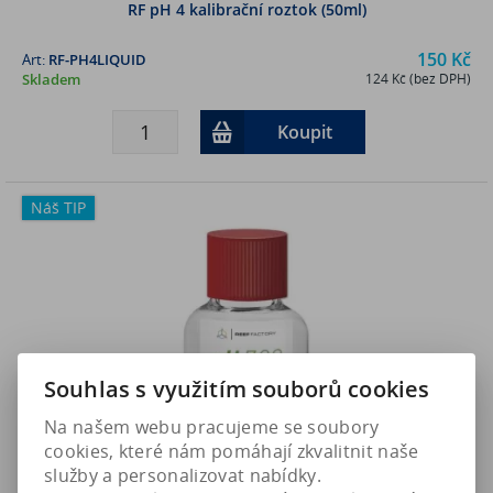
RF pH 4 kalibrační roztok (50ml)
150 Kč
Art:
RF-PH4LIQUID
Skladem
124 Kč (bez DPH)
Koupit
Náš TIP
Souhlas s využitím souborů cookies
Na našem webu pracujeme se soubory
cookies, které nám pomáhají zkvalitnit naše
služby a personalizovat nabídky.
RF pH 7 kalibrační roztok (50ml)