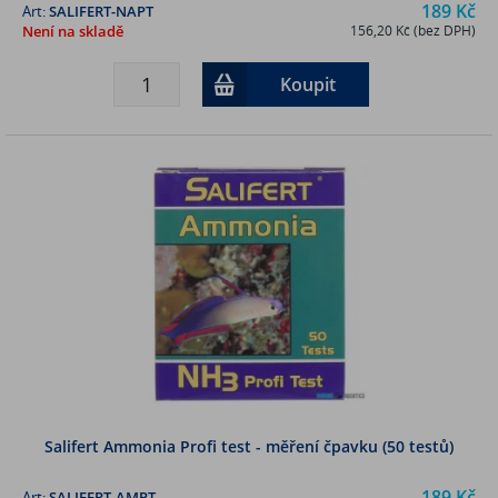
189 Kč
Art:
SALIFERT-NAPT
Není na skladě
156,20 Kč (bez DPH)
Koupit
Salifert Ammonia Profi test - měření čpavku (50 testů)
189 Kč
Art:
SALIFERT-AMPT