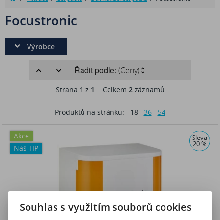
Focustronic
Výrobce
Řadit podle:
(Ceny)
Strana
1
z
1
Celkem
2
záznamů
Produktů na stránku:
18
36
54
Akce
Sleva
20 %
Náš TIP
Souhlas s využitím souborů cookies