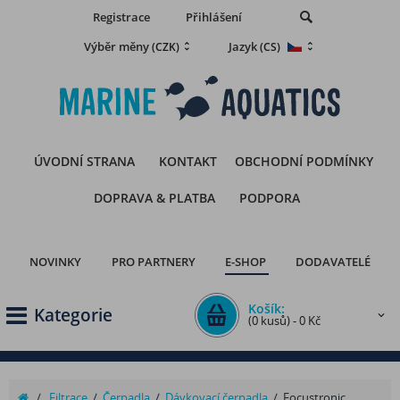
Registrace
Přihlášení
Výběr měny
Jazyk
(CZK)
(CS)
ÚVODNÍ STRANA
KONTAKT
OBCHODNÍ PODMÍNKY
DOPRAVA & PLATBA
PODPORA
NOVINKY
PRO PARTNERY
E-SHOP
DODAVATELÉ
Košík:
Kategorie
(0 kusů) - 0 Kč
/
Filtrace
/
Čerpadla
/
Dávkovací čerpadla
/
Focustronic