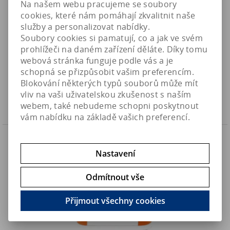
Na našem webu pracujeme se soubory
cookies, které nám pomáhají zkvalitnit naše
služby a personalizovat nabídky.
Soubory cookies si pamatují, co a jak ve svém
DOSEtronic DC - dávkovací stanice s peristaltickými
prohlížeči na daném zařízení děláte. Díky tomu
čerpadly (5 kanálů)
webová stránka funguje podle vás a je
15 992 Kč
Art:
FT-DOSETRONIC-DC
19 990 Kč
schopná se přizpůsobit vašim preferencím.
Skladem
13 216,60 Kč (bez DPH)
Blokování některých typů souborů může mít
vliv na vaši uživatelskou zkušenost s naším
Koupit
webem, také nebudeme schopni poskytnout
vám nabídku na základě vašich preferencí.
Náš TIP
Sleva
20 %
Nastavení
Odmítnout vše
Přijmout všechny cookies