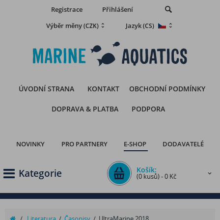
Registrace
Přihlášení
Výběr měny
Jazyk
(CZK)
(CS)
ÚVODNÍ STRANA
KONTAKT
OBCHODNÍ PODMÍNKY
DOPRAVA & PLATBA
PODPORA
NOVINKY
PRO PARTNERY
E-SHOP
DODAVATELÉ
Košík:
Kategorie
(0 kusů) - 0 Kč
/
Literatura
/
Časopisy
/
UltraMarine 2018