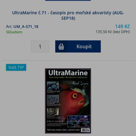
UltraMarine č.71 - časopis pro mořské akvaristy (AUG-
SEP18)
149 Kč
Art:
UM_A-S71_18
Skladem
135,50 Kč (bez DPH)
Koupit
Náš TIP