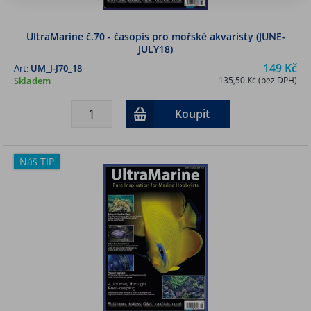
UltraMarine č.70 - časopis pro mořské akvaristy (JUNE-
JULY18)
149 Kč
Art:
UM_J-J70_18
Skladem
135,50 Kč (bez DPH)
Koupit
Náš TIP