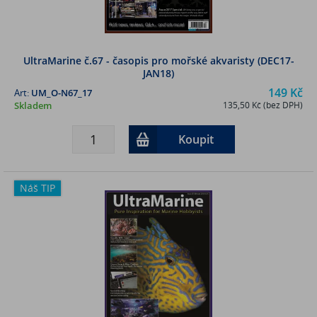
UltraMarine č.67 - časopis pro mořské akvaristy (DEC17-
JAN18)
149 Kč
Art:
UM_O-N67_17
Skladem
135,50 Kč (bez DPH)
Koupit
Náš TIP