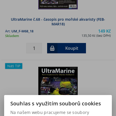
UltraMarine č.68 - časopis pro mořské akvaristy (FEB-
MAR18)
149 Kč
Art:
UM_F-M68_18
Skladem
135,50 Kč (bez DPH)
Koupit
Náš TIP
Souhlas s využitím souborů cookies
Na našem webu pracujeme se soubory