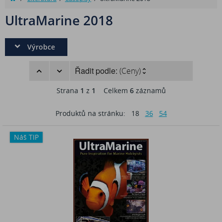
UltraMarine 2018
Výrobce
Řadit podle:
(Ceny)
Strana
1
z
1
Celkem
6
záznamů
Produktů na stránku:
18
36
54
Náš TIP