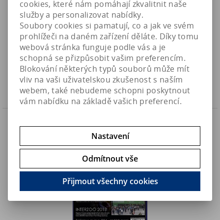
cookies, které nám pomáhají zkvalitnit naše
služby a personalizovat nabídky.
Soubory cookies si pamatují, co a jak ve svém
UltraMarine č.69 - časopis pro mořské akvaristy (APR-
prohlížeči na daném zařízení děláte. Díky tomu
MAY18)
webová stránka funguje podle vás a je
149 Kč
Art:
UM_F-M69_18
schopná se přizpůsobit vašim preferencím.
Skladem
135,50 Kč (bez DPH)
Blokování některých typů souborů může mít
vliv na vaši uživatelskou zkušenost s naším
Koupit
webem, také nebudeme schopni poskytnout
vám nabídku na základě vašich preferencí.
Náš TIP
Nastavení
Odmítnout vše
Přijmout všechny cookies