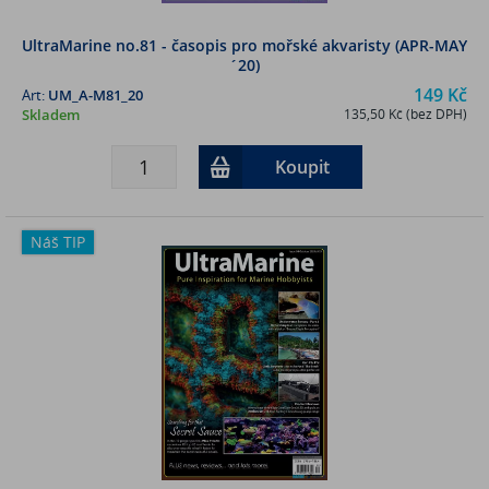
UltraMarine no.81 - časopis pro mořské akvaristy (APR-MAY
´20)
149 Kč
Art:
UM_A-M81_20
Skladem
135,50 Kč (bez DPH)
Koupit
Náš TIP