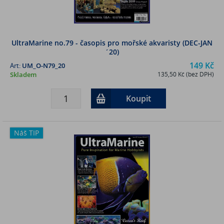
UltraMarine no.79 - časopis pro mořské akvaristy (DEC-JAN
´20)
149 Kč
Art:
UM_O-N79_20
Skladem
135,50 Kč (bez DPH)
Koupit
Náš TIP