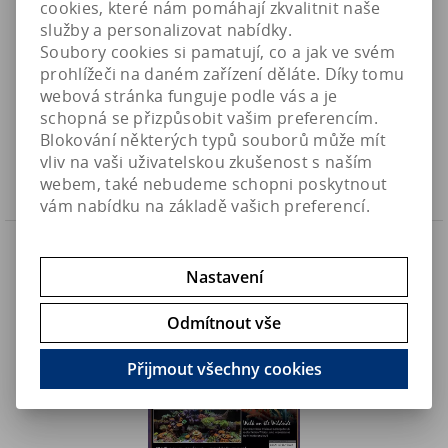
cookies, které nám pomáhají zkvalitnit naše
služby a personalizovat nabídky.
Soubory cookies si pamatují, co a jak ve svém
UltraMarine no.82 - časopis pro mořské akvaristy (JUN-JUL
prohlížeči na daném zařízení děláte. Díky tomu
´20)
webová stránka funguje podle vás a je
149 Kč
Art:
UM_J-J82_20
schopná se přizpůsobit vašim preferencím.
Skladem
135,50 Kč (bez DPH)
Blokování některých typů souborů může mít
vliv na vaši uživatelskou zkušenost s naším
Koupit
webem, také nebudeme schopni poskytnout
vám nabídku na základě vašich preferencí.
Náš TIP
Nastavení
Odmítnout vše
Přijmout všechny cookies