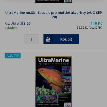
UltraMarine no.83 - časopis pro mořské akvaristy (AUG-SEP
´20)
149 Kč
Art:
UM_A-S83_20
Skladem
135,50 Kč (bez DPH)
Koupit
Náš TIP