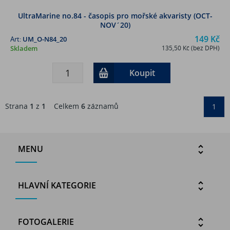
UltraMarine no.84 - časopis pro mořské akvaristy (OCT-
NOV´20)
149 Kč
Art:
UM_O-N84_20
Skladem
135,50 Kč (bez DPH)
Koupit
Strana
1
z
1
Celkem
6
záznamů
1
MENU
HLAVNÍ KATEGORIE
FOTOGALERIE