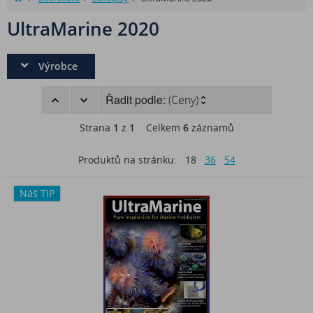
UltraMarine 2020
Výrobce
Řadit podle:
(Ceny)
Strana
1
z
1
Celkem
6
záznamů
Produktů na stránku:
18
36
54
Náš TIP