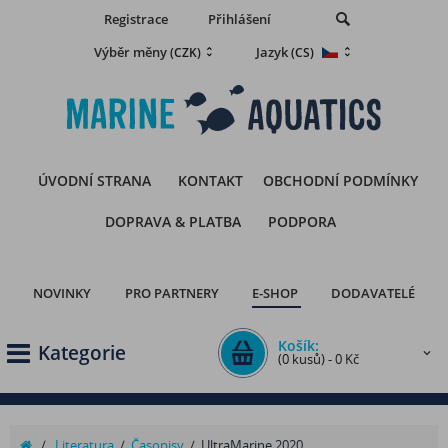
Registrace
Přihlášení
Výběr měny
Jazyk
(CZK)
(CS)
ÚVODNÍ STRANA
KONTAKT
OBCHODNÍ PODMÍNKY
DOPRAVA & PLATBA
PODPORA
NOVINKY
PRO PARTNERY
E-SHOP
DODAVATELÉ
Košík:
Kategorie
(0 kusů) - 0 Kč
/
Literatura
/
Časopisy
/
UltraMarine 2020