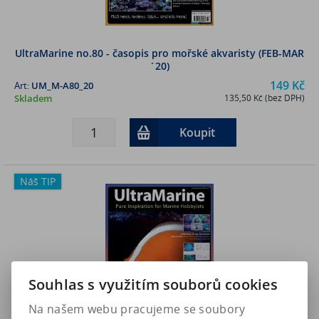
UltraMarine no.80 - časopis pro mořské akvaristy (FEB-MAR
´20)
149 Kč
Art:
UM_M-A80_20
Skladem
135,50 Kč (bez DPH)
Koupit
Náš TIP
Souhlas s využitím souborů cookies
Na našem webu pracujeme se soubory