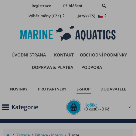
Registrace
Přihlášení
Výběr měny
Jazyk
(CZK)
(CS)
ÚVODNÍ STRANA
KONTAKT
OBCHODNÍ PODMÍNKY
DOPRAVA & PLATBA
PODPORA
NOVINKY
PRO PARTNERY
E-SHOP
DODAVATELÉ
Košík:
Kategorie
(0 kusů) - 0 Kč
/
Filtrace
/
Filtrace - Interní
/
Tunze