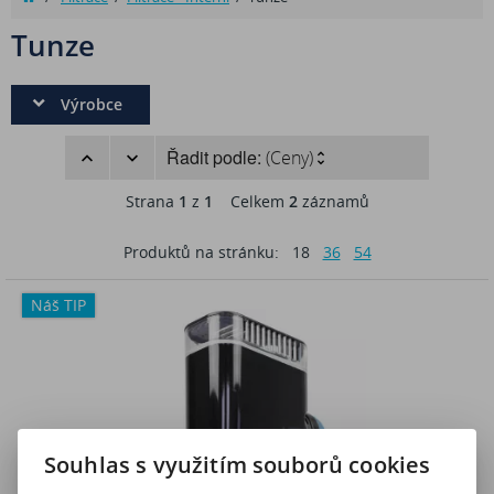
Tunze
Výrobce
Řadit podle:
(Ceny)
Strana
1
z
1
Celkem
2
záznamů
Produktů na stránku:
18
36
54
Náš TIP
Souhlas s využitím souborů cookies