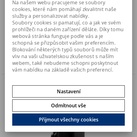
Na našem webu pracujeme se soubory
cookies, které nám pomáhají zkvalitnit naše
služby a personalizovat nabídky.
Soubory cookies si pamatují, co a jak ve svém
Comline Nanofilter 3161 - universální filtr (4,5W/250-850l/h)
prohlížeči na daném zařízení děláte. Díky tomu
webová stránka funguje podle vás a je
1 540 Kč
Art:
3161.000
schopná se přizpůsobit vašim preferencím.
Skladem
1 272,80 Kč (bez DPH)
Blokování některých typů souborů může mít
vliv na vaši uživatelskou zkušenost s naším
Koupit
webem, také nebudeme schopni poskytnout
vám nabídku na základě vašich preferencí.
Náš TIP
Nastavení
Odmítnout vše
Přijmout všechny cookies