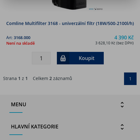
Comline Multifilter 3168 - univerzální filtr (18W/500-2100l/h)
4 390 Kč
Art:
3168.000
Není na skladě
3 628,10 Kč (bez DPH)
Koupit
Strana
1
z
1
Celkem
2
záznamů
1
MENU
HLAVNÍ KATEGORIE