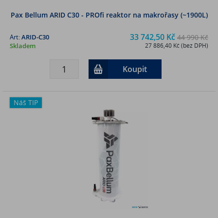
Pax Bellum ARID C30 - PROfi reaktor na makrořasy (~1900L)
33 742,50 Kč
Art:
ARID-C30
44 990 Kč
Skladem
27 886,40 Kč (bez DPH)
Koupit
Náš TIP