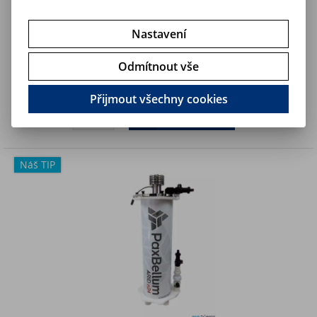
Nastavení
Pax Bellum ARID N18 - PROfi reaktor na makrořasy (~450L)
Odmítnout vše
15 990 Kč
Art:
ARID-N18
Není na skladě
13 214,90 Kč (bez DPH)
Přijmout všechny cookies
Koupit
Náš TIP