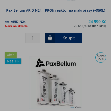
Pax Bellum ARID N24 - PROfi reaktor na makrořasy (~950L)
24 990 Kč
Art:
ARID-N24
Není na skladě
20 652,90 Kč (bez DPH)
Koupit
Akce
Sleva
25 %
Náš TIP