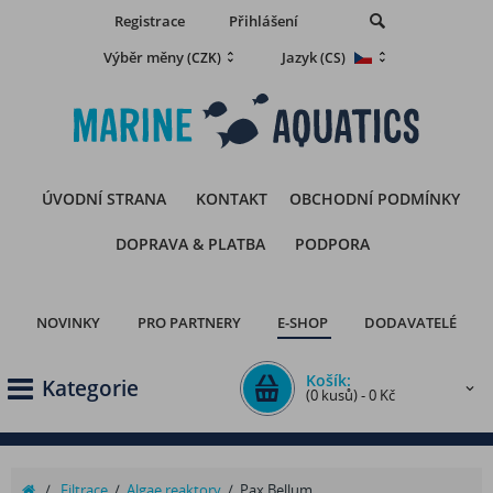
Registrace
Přihlášení
Výběr měny
Jazyk
(CZK)
(CS)
ÚVODNÍ STRANA
KONTAKT
OBCHODNÍ PODMÍNKY
DOPRAVA & PLATBA
PODPORA
NOVINKY
PRO PARTNERY
E-SHOP
DODAVATELÉ
Košík:
Kategorie
(0 kusů) - 0 Kč
/
Filtrace
/
Algae reaktory
/
Pax Bellum