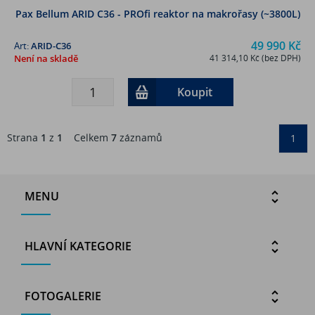
Pax Bellum ARID C36 - PROfi reaktor na makrořasy (~3800L)
49 990 Kč
Art:
ARID-C36
Není na skladě
41 314,10 Kč (bez DPH)
Koupit
Strana
1
z
1
Celkem
7
záznamů
1
MENU
HLAVNÍ KATEGORIE
FOTOGALERIE