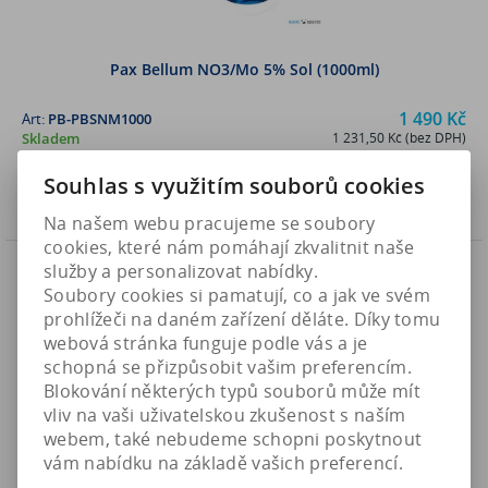
Pax Bellum NO3/Mo 5% Sol (1000ml)
1 490 Kč
Art:
PB-PBSNM1000
Skladem
1 231,50 Kč (bez DPH)
Souhlas s využitím souborů cookies
Koupit
Na našem webu pracujeme se soubory
cookies, které nám pomáhají zkvalitnit naše
Náš TIP
služby a personalizovat nabídky.
Soubory cookies si pamatují, co a jak ve svém
prohlížeči na daném zařízení děláte. Díky tomu
webová stránka funguje podle vás a je
schopná se přizpůsobit vašim preferencím.
Blokování některých typů souborů může mít
vliv na vaši uživatelskou zkušenost s naším
webem, také nebudeme schopni poskytnout
vám nabídku na základě vašich preferencí.