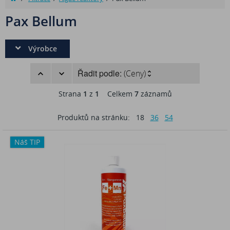
Pax Bellum
Výrobce
Řadit podle:
(Ceny)
Strana
1
z
1
Celkem
7
záznamů
Produktů na stránku:
18
36
54
Náš TIP