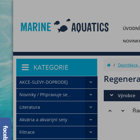
ÚVODNÍ
NOVINK
/
Dezinfekce, 
KATEGORIE
Regenera
AKCE-SLEVY-DOPRODEJ
Novinky / Připravuje se...
Výrobce
Literatura
Řad
Akvária a akvarijní sety
Filtrace