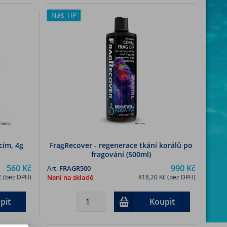
Náš TIP
cím, 4g
FragRecover - regenerace tkání korálů po
fragování (500ml)
560 Kč
990 Kč
Art:
FRAGR500
č (bez DPH)
Není na skladě
818,20 Kč (bez DPH)
pit
Koupit