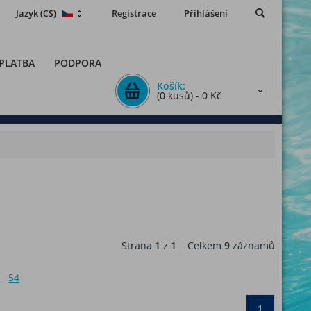
Jazyk
Registrace
Přihlášení
(CS)
 PLATBA
PODPORA
Košík:
(0 kusů) - 0 Kč
Strana
1
z
1
Celkem
9
záznamů
6
54
1