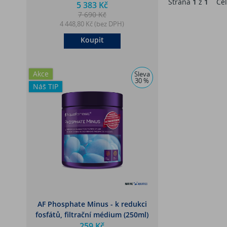
Strana
1
z
1
Cel
5 383 Kč
7 690 Kč
4 448,80 Kč (bez DPH)
Koupit
Akce
Sleva
30 %
Náš TIP
AF Phosphate Minus - k redukci
fosfátů, filtrační médium (250ml)
259 Kč