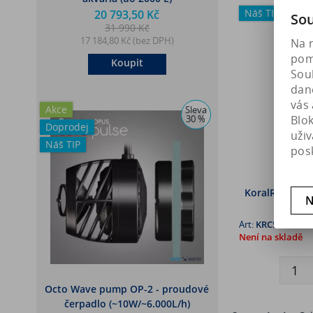
Náš TIP
20 793,50 Kč
Sou
31 990 Kč
17 184,80 Kč (bez DPH)
Na 
pomá
Koupit
Soub
dan
vás 
Akce
Sleva
Blo
30 %
Doprodej
uži
Náš TIP
pos
KoralRecover 
N
k
Art:
KRC500
Není na skladě
Octo Wave pump OP-2 - proudové
čerpadlo (~10W/~6.000L/h)