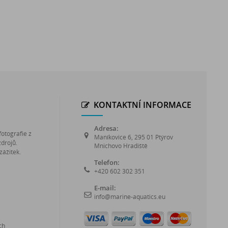
KONTAKTNÍ INFORMACE
Adresa:
fotografie z
Maníkovice 6, 295 01 Ptýrov
zdrojů.
Mnichovo Hradiště
zážitek.
Telefon:
+420 602 302 351
E-mail:
info@marine-aquatics.eu
ch