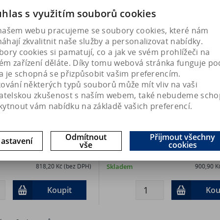
Náš TIP
hlas s využitím souborů cookies
našem webu pracujeme se soubory cookies, které nám
hají zkvalitnit naše služby a personalizovat nabídky.
ory cookies si pamatují, co a jak ve svém prohlížeči na
ém zařízení děláte. Díky tomu webová stránka funguje po
a je schopná se přizpůsobit vašim preferencím.
kování některých typů souborů může mít vliv na vaši
vatelskou zkušenost s naším webem, také nebudeme scho
kytnout vám nabídku na základě vašich preferencí.
- proti nemocím a nekróze
RECON X - ošetření a regenerac
Odmítnout
Přijmout všechny
astavení
vše
cookies
orálů (500ml)
(500ml)
990 Kč
Art:
14321
818,20 Kč (bez DPH)
Skladem
900,90 K
Koupit
Kou