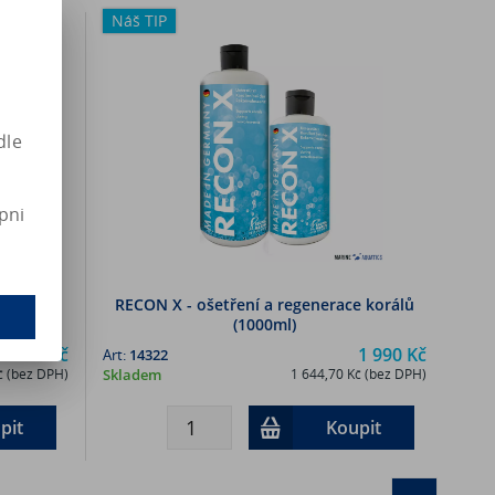
Náš TIP
dle
pni
e korálů
RECON X - ošetření a regenerace korálů
(1000ml)
1 090 Kč
1 990 Kč
Art:
14322
č (bez DPH)
Skladem
1 644,70 Kč (bez DPH)
pit
Koupit