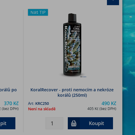
Náš TIP
korálů po
KoralRecover - proti nemocím a nekróze
korálů (250ml)
370 Kč
490 Kč
Art:
KRC250
č (bez DPH)
Není na skladě
405 Kč (bez DPH)
pit
Koupit