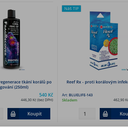
Náš TIP
regenerace tkání korálů po
Reef Rx - proti korálovým infek
agování (250ml)
540 Kč
Art:
BLUELIFE-143
446,30 Kč (bez DPH)
Skladem
462,90 K
Koupit
Kou