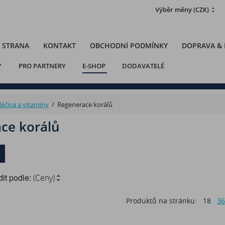
Výběr měny
(CZK)
 STRANA
KONTAKT
OBCHODNÍ PODMÍNKY
DOPRAVA &
Y
PRO PARTNERY
E-SHOP
DODAVATELÉ
léčiva a vitamíny
/
Regenerace korálů
ce korálů
it podle:
(Ceny)
Produktů na stránku:
18
3