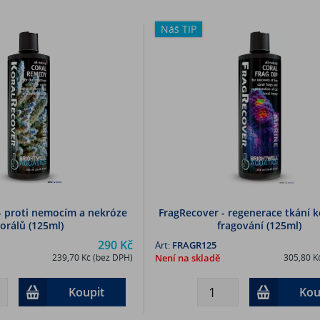
Náš TIP
- proti nemocím a nekróze
FragRecover - regenerace tkání 
orálů (125ml)
fragování (125ml)
290 Kč
Art:
FRAGR125
239,70 Kč (bez DPH)
Není na skladě
305,80 K
Koupit
Kou