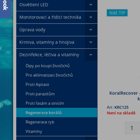
Osvětlení LED
Náš TIP
Monitorovací a řídící technika
Úprava vody
Krmiva, vitamíny a hnojiva
Dezinfekce, léčiva a vitamíny
Dipy po koupi živočichů
Pro aklimatizaci živočichů
Proti Aiptasii
KoralRecover 
Proti parazitům
k
Proti řasám a sinicím
Art:
KRC125
Regenerace korálů
Není na skladě
Regenerace ryb
Vitamíny