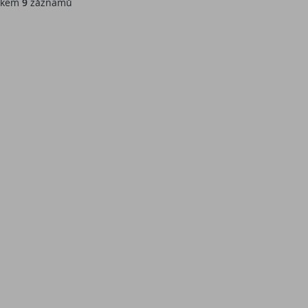
kem
9
záznamů