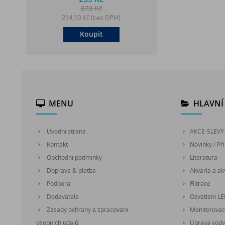
370 Kč
214,10 Kč (bez DPH)
Koupit
MENU
HLAVNÍ 
Úvodní strana
AKCE-SLEVY
Kontakt
Novinky / Při
Obchodní podmínky
Literatura
Doprava & platba
Akvária a akv
Podpora
Filtrace
Dodavatelé
Osvětlení L
Zásady ochrany a zpracování
Monitorovací
osobních údajů
Úprava vody