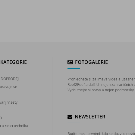
KATEGORIE
FOTOGALERIE
-DOPRODEJ
Prohlédněte si zajímavá videa a úžasné 
Reef2Reef a dalších nejen zahraničních 
pravuje se...
Vychutnejte si pravý a nejen podmořský 
arijní sety
NEWSLETTER
ED
 a řídící technika
Buďte mezi prvními, kdo se dozví o nový