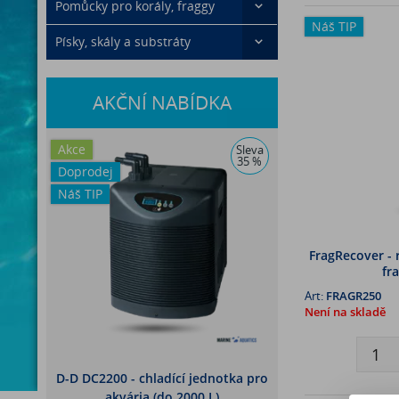
Pomůcky pro korály, fraggy
Náš TIP
Písky, skály a substráty
AKČNÍ NABÍDKA
Akce
Sleva
35 %
Doprodej
Náš TIP
FragRecover - 
fr
Art:
FRAGR250
Není na skladě
D-D DC2200 - chladící jednotka pro
akvária (do 2000 L)